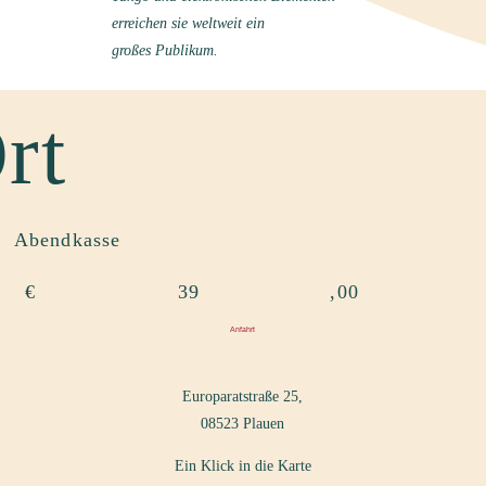
erreichen sie weltweit ein
großes
Publikum.
rt
Abendkasse
€
39
,00
Anfahrt
Europaratstraße 25,
08523 Plauen
Ein Klick in die Karte