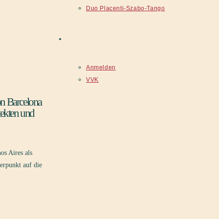
Duo Placenti-Szabo-Tango
Kontakt
Anmelden
VVK
 Barcelona
tekten und
s Aires als
erpunkt auf die