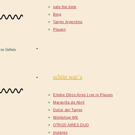
safe the date
Blog
Tango Argentino
Plauen
Galerie
so lieben.
schön war’s
Erlebe Otros Aires Live in Plauen
Maravilla de Abril
Dulce del Tango
Workshop WE
OTROS AIRES DUO
mujeres