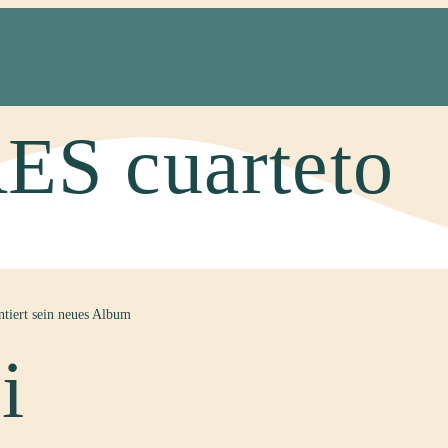
S cuarteto
ntiert sein neues Album
i