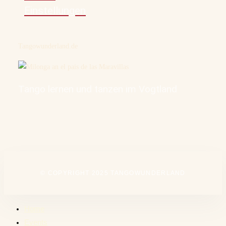
Einstellungen
Tangowunderland.de
Tango lernen und tanzen im Vogtland
© COPYRIGHT 2025 TANGOWUNDERLAND
Home
Events