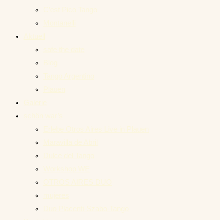
C’est Pico Tango
Montanelli
Aktuell
safe the date
Blog
Tango Argentino
Plauen
Galerie
schön war’s
Erlebe Otros Aires Live in Plauen
Maravilla de Abril
Dulce del Tango
Workshop WE
OTROS AIRES DUO
mujeres
Duo Placenti-Szabo-Tango