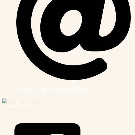
alice@tangowunderland.de
Social Networks