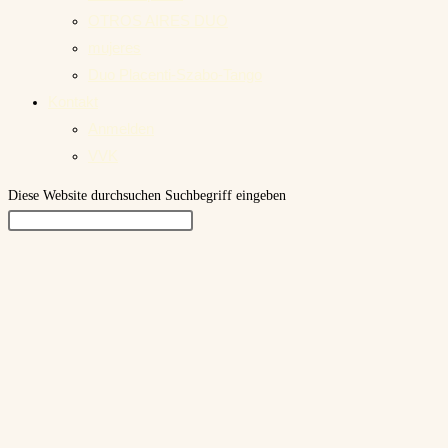
OTROS AIRES DUO
mujeres
Duo Placenti-Szabo-Tango
Kontakt
Anmelden
VVK
Diese Website durchsuchen
Suchbegriff eingeben