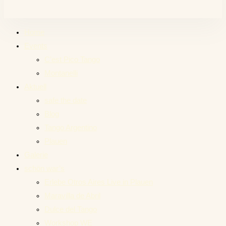
Home
Events
C’est Pico Tango
Montanelli
Aktuell
safe the date
Blog
Tango Argentino
Plauen
Galerie
schön war’s
Erlebe Otros Aires Live in Plauen
Maravilla de Abril
Dulce del Tango
Workshop WE