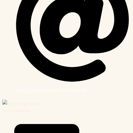
alice@tangowunderland.de
Social Networks