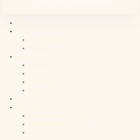
© COPYRIGHT 2025 TANGOWUNDERLAND
Home
Events
C’est Pico Tango
Montanelli
Aktuell
safe the date
Blog
Tango Argentino
Plauen
Galerie
schön war’s
Erlebe Otros Aires Live in Plauen
Maravilla de Abril
Dulce del Tango