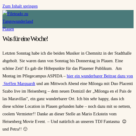
Zum Inhalt springen
Was für eine Woche!
Letzten Sonntag habe ich die beiden Musiker in Chemnitz in der Stadthalle
abgeholt. Sie waren dann von Sonntag bis Donnerstag in Plauen. Eine
schöne Zeit! Es gab die Höhepunkte für das Plauener Publikum. Am
Montag im Pflegecampus ASPIDA –
hier ein wunderbarer Beitrag dazu von
Steffen Marquardt
und am Mittwoch Abend eine Milonga mit Duo Placenti
Szabo live im Heisenberg – dem neuen Domizil der „Milonga en el Pais de
las Maravillas“, ein ganz wunderbarer Ort. Ich bin sehr happy, dass ich
diese schöne Location in Plauen gefunden habe – noch dazu mit so nettem,
coolem Vermieter!! Danke an dieser Stelle an Mario Eckstein vom
Heisenberg Movie Event. – Und natürlich an unseren TDJ Fantasma 😉
und Petra!! 🙂