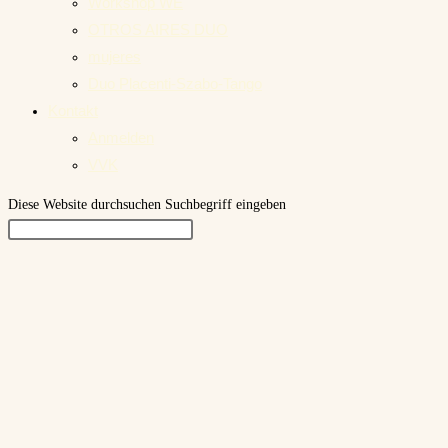
Workshop WE
OTROS AIRES DUO
mujeres
Duo Placenti-Szabo-Tango
Kontakt
Anmelden
VVK
Diese Website durchsuchen
Suchbegriff eingeben