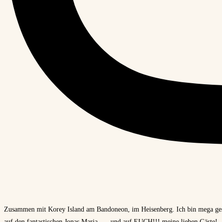
Zusammen mit Korey Island am Bandoneon, im Heisenberg. Ich bin mega gespan
auf den fantastischen Jonas Maria … und auf EUCH!!! meine lieben Gäste!