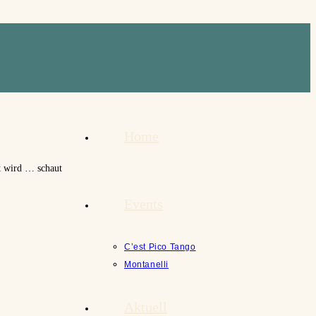
Home
lt wird … schaut
Events
C’est Pico Tango
Montanelli
Aktuell